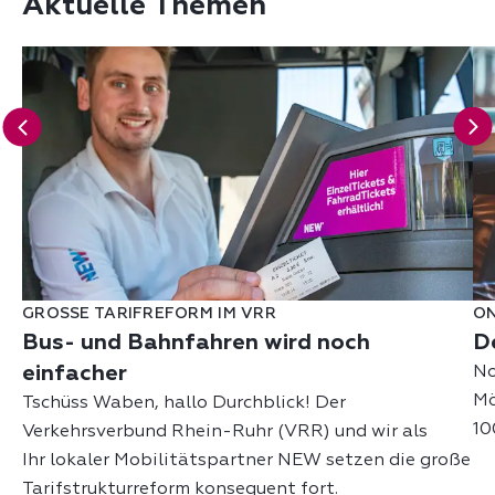
Aktuelle Themen
GROSSE TARIFREFORM IM VRR
O
Bus- und Bahnfahren wird noch
D
einfacher
No
Mö
Tschüss Waben, hallo Durchblick! Der
10
Verkehrsverbund Rhein-Ruhr (VRR) und wir als
Ihr lokaler Mobilitätspartner NEW setzen die große
Tarifstrukturreform konsequent fort.