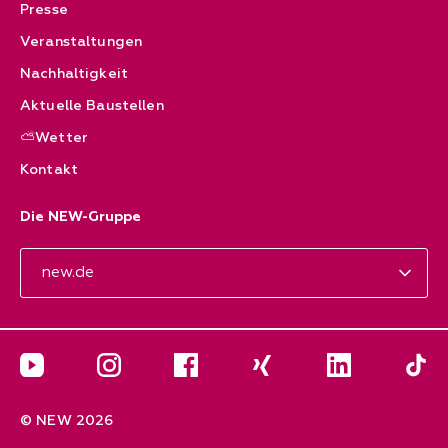
Presse
Veranstaltungen
Nachhaltigkeit
Aktuelle Baustellen
⛅Wetter
Kontakt
Die NEW-Gruppe
new.de
Aktuelles & Kontakt
YouTube
Instagram
Facebook
Xing
LinkedIn
Die N
© NEW 2026