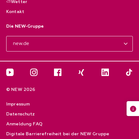
⛅Wetter
Kontakt
Die NEW-Gruppe
new.de
Aktuelles & Kontakt
YouTube
Instagram
Facebook
Xing
LinkedIn
Die N
© NEW 2026
Impressum
Datenschutz
Anmeldung FAQ
Digitale Barrierefreiheit bei der NEW Gruppe