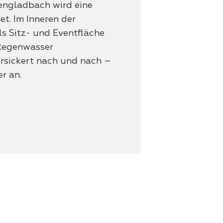
engladbach wird eine
t. Im Inneren der
s Sitz- und Eventfläche
egenwasser
ersickert nach und nach –
r an.