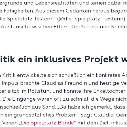
ergründe und Lebensrealitäten und lernen dabei ni
le Fähigkeiten. Aus diesem Gedanken heraus bega
ie Spielplatz Testerin“ (@die_spielplatz_testerin)
n Austausch zwischen Eltern, Großeltern und Kom
itik ein inklusives Projekt
Kritik entwickelte sich schließlich ein konkretes An
Impuls brachte Claudias Freundin und heutige Ver
ter sitzt im Rollstuhl und konnte ihre Enkeltochte
. Die Eingänge waren oft zu schmal, die Wege nicht
usschließlich aus Sand. „Da habe ich gemerkt, dass
dern ein grundsätzliches Problem“, sagt Claudia. G
 Verein „
Die Spielplatz Bande
“ mit dem Ziel, inklu