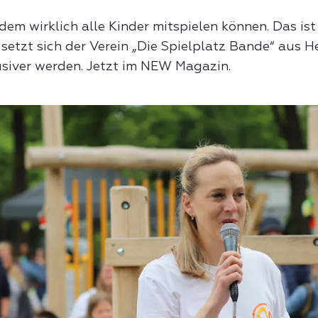
beantragen
Rückstauschutz.
ahren Sie mehr über
 dem wirklich alle Kinder mitspielen können. Das ist
inkwassergewinnung und
rsangebote
Freie Wasserzeite
 setzt sich der Verein „Die Spielplatz Bande“ aus H
fbereitung.
r direkt Ihren
Verfügbare Wasserzei
lusiver werden. Jetzt im NEW Magazin.
rmepumpe kaufen
hwimmkurs buchen.
den Bädern
rmepumpe kaufen –
sserpreise in der
Gebühren
izient heizen leicht
gion
Abwassergebühren fü
macht
Mönchengladbach un
r Mönchengladbach,
Viersen.
rschenbroich,
venbroich, Viersen und
isvorst.