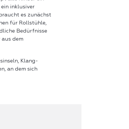
ein inklusiver
r braucht es zunächst
en für Rollstühle,
edliche Bedürfnisse
r aus dem
sinseln, Klang-
en, an dem sich