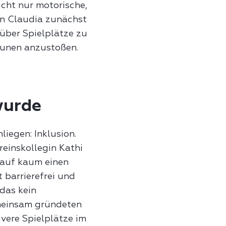
cht nur motorische,
nn Claudia zunächst
 über Spielplätze zu
munen anzustoßen.
 wurde
liegen: Inklusion.
einskollegin Kathi
r auf kaum einen
 barrierefrei und
 das kein
emeinsam gründeten
sivere Spielplätze im