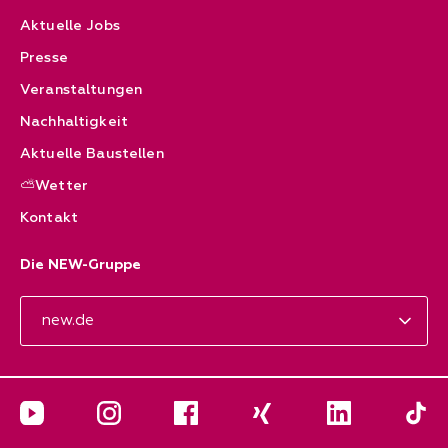
Aktuelle Jobs
Presse
Veranstaltungen
Nachhaltigkeit
Aktuelle Baustellen
⛅Wetter
Kontakt
Die NEW-Gruppe
new.de
YouTube
Instagram
Facebook
Xing
LinkedIn
Die N