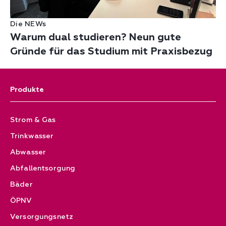
Die NEWs
Warum dual studieren? Neun gute
Gründe für das Studium mit Praxisbezug
Produkte
Strom & Gas
Trinkwasser
Abwasser
Abfallentsorgung
Bäder
ÖPNV
Versorgungsnetz