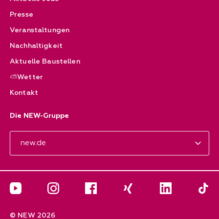
Presse
Veranstaltungen
Nachhaltigkeit
Aktuelle Baustellen
⛅Wetter
Kontakt
Die NEW-Gruppe
new.de
YouTube
Instagram
Facebook
Xing
LinkedIn
Die N
© NEW 2026