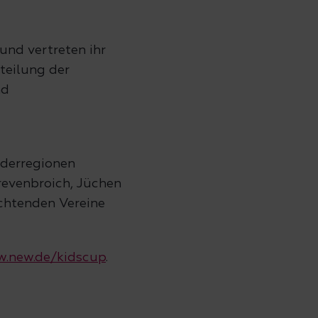
und vertreten ihr
teilung der
nd
derregionen
revenbroich, Jüchen
ichtenden Vereine
.new.de/kidscup
.