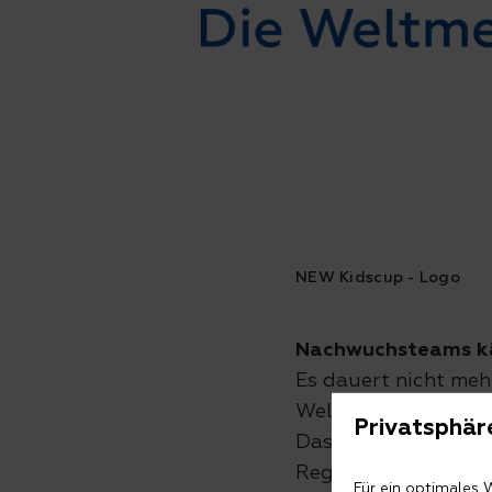
NEW Kidscup - Logo
Es dauert nicht meh
Weltmeisterschaft. 
Privatsphär
Das Fußballturnier 
Region zusammen un
Für ein optimales 