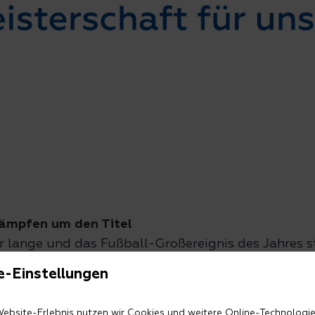
r lange und das Fußball-Großereignis des Jahres st
Passend dazu gibt es in diesem Jahr zum ersten 
e-Einstellungen
für U9-Mannschaften (Jahrgang 2017) bringt junge
d verbindet sportlichen Wettbewerb mit Gemeinsc
Website-Erlebnis nutzen wir Cookies und weitere Online-Technologi