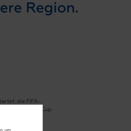
artet: die FIFA-
Mal den NEW-KidsCup.
 Talente aus der
haftsgefühl. In
en, um