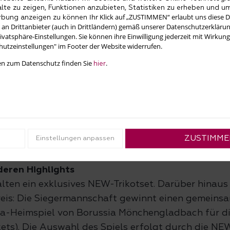
nsberg, Viersen sowie Mönchengladbach – starten 
halte zu zeigen, Funktionen anzubieten, Statistiken zu erheben und u
Ihr Klick auf „ZUSTIMMEN“ erlaubt uns diese 
erbung anzeigen zu können
nturnieren. Höhepunkt ist das große Finale am 11. J
 an Drittanbieter (auch in Drittländern) gemäß unserer Datenschutzerkläru
ften der Regionen aufeinandertreffen. Der Austr
vatsphäre-Einstellungen. Sie können ihre Einwilligung jederzeit mit Wirkung
utzeinstellungen" im Footer der Website widerrufen.
en zum Datenschutz finden Sie
.
hier
rfolgt über Vorrundenturniere in den drei Regionen
ils besten zwölf Teams pro Vorrunde qualifizieren 
W-KidsCup 2026. Dort erwartet die Nachwuchskicke
niercharakter, ein buntes Rahmenprogramm und za
ZUSTIMME
Einstellungen anpassen
e.
deren Highlights
alten ein exklusives NEW-Trikotset. Darüber hinaus
eis: Die Siegermannschaft gewinnt einen gemeins
ga-Heimspiel von Borussia Mönchengladbach für d
ets). Die Auswahl des Spiels erfolgt durch die NEW